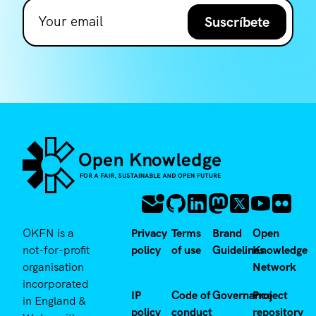
Suscríbete
OKFN is a
Privacy
Terms
Brand
Open
not-for-profit
policy
of use
Guidelines
Knowledge
organisation
Network
incorporated
IP
Code of
Governance
Project
in England &
policy
conduct
repository