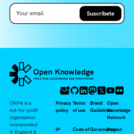
Suscríbete
OKFN is a
Privacy
Terms
Brand
Open
not-for-profit
policy
of use
Guidelines
Knowledge
organisation
Network
incorporated
IP
Code of
Governance
Project
in England &